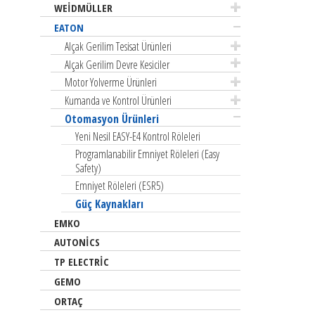
Motor Koruma Şalterleri ve Yardımcı
Kumanda Butonları ve Sinyal Lambaları
WEİDMÜLLER
PV Sistemler İçin Ürünler ve Çözümler
Alçak Gerilim Parafudrları
PSL Serisi Açık Tip Devre Kesiciler
Donanımları
(16mm Çaplı)
EATON
Kompakt Dağıtım Kutuları
PSL Serisi Açık Tip Devre Kesiciler
Çok Fonksiyonlu Motor Koruma ve Kontrol
Kumanda Butonları ve Sinyal Lambaları
Alçak Gerilim Tesisat Ürünleri
Acil Aydınlatma Armatürleri
IZMX Serisi Açık Tip Devre Kesiciler
Rölesi
(30mm Çaplı) – Düz Tasarım
Alçak Gerilim Devre Kesiciler
Enerji Analizörleri
Thin-Line Güç Kontaktörleri ve Termik
Harici Tip Kablolu Kumanda Butonları ve
Motor Yolverme Ürünleri
Röleleri
Sinyal Lambaları (22mm Çaplı)
Kumanda ve Kontrol Ürünleri
Işıklı Kolonlar
Otomasyon Ürünleri
Yeni Nesil EASY-E4 Kontrol Röleleri
Programlanabilir Emniyet Röleleri (Easy
Safety)
Emniyet Röleleri (ESR5)
Güç Kaynakları
EMKO
AUTONİCS
TP ELECTRİC
GEMO
ORTAÇ