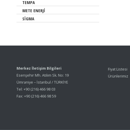
TEMPA
METE ENERJİ
SİGMA
Merkez İletişim Bilgileri
Fiyat Listesi
Esenşehir Mh. Atılım Sk. No: 19
Ürünlerimiz
Ümraniye – İstanbul / TÜRKİYE
Tel: +90 (216) 466 98 03
Fax: +90 (216) 466 98 59