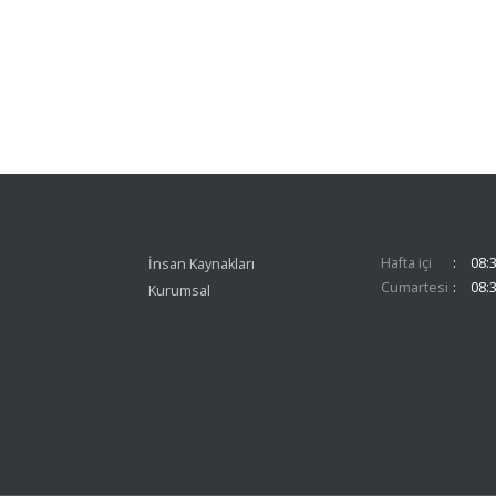
Hafta içi
08:3
İnsan Kaynakları
Cumartesi
08:3
Kurumsal