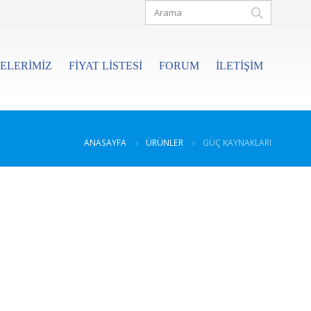
ELERIMIZ
FIYAT LISTESI
FORUM
İLETIŞIM
ANASAYFA
ÜRÜNLER
GÜÇ KAYNAKLARI