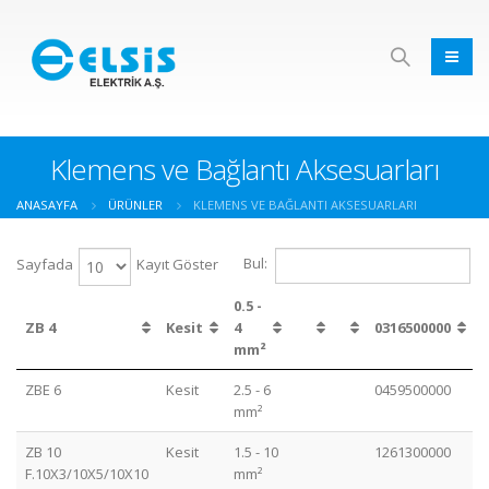
Klemens ve Bağlantı Aksesuarları
ANASAYFA
ÜRÜNLER
KLEMENS VE BAĞLANTI AKSESUARLARI
Bul:
Sayfada
Kayıt Göster
0.5 -
ZB 4
Kesit
4
0316500000
mm²
ZBE 6
Kesit
2.5 - 6
0459500000
mm²
ZB 10
Kesit
1.5 - 10
1261300000
F.10X3/10X5/10X10
mm²