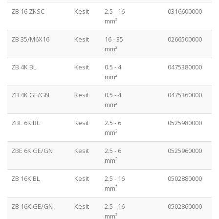
ZB 16 ZKSC
Kesit
2.5 - 16
0316600000
mm²
ZB 35/M6X16
Kesit
16 - 35
0266500000
mm²
ZB 4K BL
Kesit
0.5 - 4
0475380000
mm²
ZB 4K GE/GN
Kesit
0.5 - 4
0475360000
mm²
ZBE 6K BL
Kesit
2.5 - 6
0525980000
mm²
ZBE 6K GE/GN
Kesit
2.5 - 6
0525960000
mm²
Kapalı Tip LRS Serisi
ZB 16K BL
Kesit
2.5 - 16
0502880000
mm²
Kapalı Tip RS ve RSP Serileri
APC Serisi LED Güç Kaynakları
Yüksek Güçler (Tek Faz 220 VAC)
ZB 16K GE/GN
Kesit
2.5 - 16
0502860000
APV Serisi LED Güç Kaynakları
Ray Montaj MDR Serisi
Yüksek Güçler (3 Faz VAC Beslemeli)
mm²