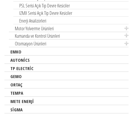
PSL Serisi Açık Tip Devre Kesiciler
4 Kutuplu Kontaktörler
Kumanda Butonları ve Sinyal Lambaları (16mm Çaplı)
IZMX Serisi Açık Tip Devre Kesiciler
Motor Koruma Şalterleri ve Yardımcı Donanımları
Kumanda Butonları ve Sinyal Lambaları (30mm Çaplı) – Düz Tasarım
Enerji Analizörleri
Çok Fonksiyonlu Motor Koruma ve Kontrol Rölesi
Yeni Nesil EASY-E4 Kontrol Röleleri
Harici Tip Kablolu Kumanda Butonları ve Sinyal Lambaları (22mm
Motor Yolverme Ürünleri
Thin-Line Güç Kontaktörleri ve Termik Röleleri
Çaplı)
Programlanabilir Emniyet Röleleri (Easy Safety)
Kumanda ve Kontrol Ürünleri
Işıklı Kolonlar
Emniyet Röleleri (ESR5)
Otomasyon Ürünleri
Güç Kaynakları
EMKO
AUTONİCS
TP ELECTRİC
GEMO
ORTAÇ
TEMPA
METE ENERJİ
SİGMA