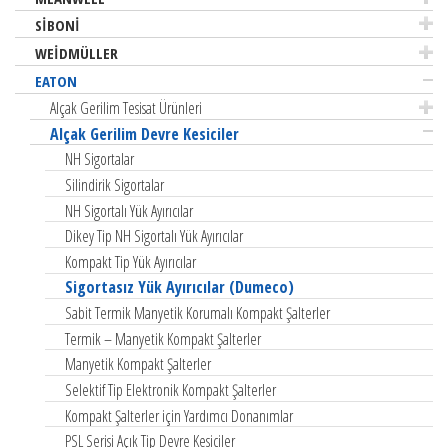
Güç Kaynakları
Ray Tipi Topraklı Priz
SİBONİ
SERVO MOTOR REDÜKTÖRLERİ
NXT Serisi
Aşırı Gerilim Koruma Modülleri
Otomatik Sigortalar için Busbarlar
WEİDMÜLLER
PV Sistemler İçin Ürünler ve Çözümler
Alçak Gerilim Parafudrları
EATON
Kompakt Dağıtım Kutuları
Alçak Gerilim Tesisat Ürünleri
Acil Aydınlatma Armatürleri
Alçak Gerilim Devre Kesiciler
NH Sigortalar
Silindirik Sigortalar
NH Sigortalı Yük Ayırıcılar
Dikey Tip NH Sigortalı Yük Ayırıcılar
Elektronik Zaman Röleleri
Kompakt Tip Yük Ayırıcılar
Ölçü ve Kontrol Röleleri
Sigortasız Yük Ayırıcılar (Dumeco)
Termistör Koruma Röleleri
Sabit Termik Manyetik Korumalı Kompakt Şalterler
Güç Kontaktörleri ve Yardımcı Donanımları
Pako Şalterler
Termik – Manyetik Kompakt Şalterler
Termik Röleler
Nihayet Şalterleri
Manyetik Kompakt Şalterler
Mini Kontaktörler ve Termik Röleler
Basınç Şalterleri
Selektif Tip Elektronik Kompakt Şalterler
Kompanzasyon Kontaktörleri
Emniyet Nihayet Şalterleri
Kompakt Şalterler için Yardımcı Donanımlar
Yıldız-Üçgen Yolvericiler
Kumanda Butonları ve Sinyal Lambaları (22mm Çaplı)
PSL Serisi Açık Tip Devre Kesiciler
Kompakt Yolvericiler
Avuçiçi ve Ayak Butonları